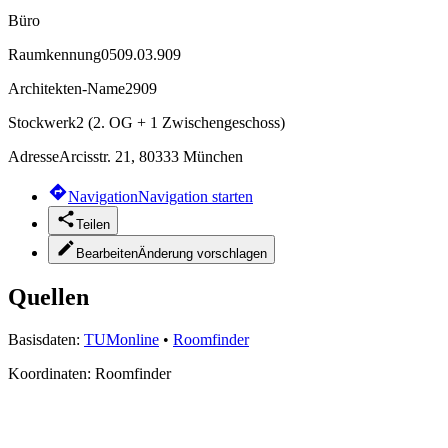
Büro
Raumkennung
0509.03.909
Architekten-Name
2909
Stockwerk
2 (2. OG + 1 Zwischengeschoss)
Adresse
Arcisstr. 21, 80333 München
Navigation
Navigation starten
Teilen
Bearbeiten
Änderung vorschlagen
Quellen
Basisdaten:
TUMonline
•
Roomfinder
Koordinaten:
Roomfinder