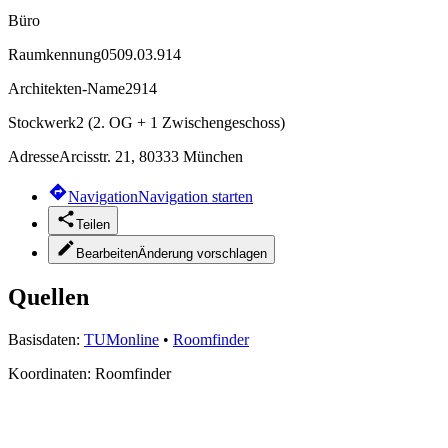
Büro
Raumkennung
0509.03.914
Architekten-Name
2914
Stockwerk
2 (2. OG + 1 Zwischengeschoss)
Adresse
Arcisstr. 21, 80333 München
Navigation
Navigation starten
Teilen
Bearbeiten
Änderung vorschlagen
Quellen
Basisdaten:
TUMonline
•
Roomfinder
Koordinaten:
Roomfinder