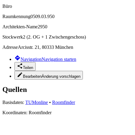
Büro
Raumkennung
0509.03.950
Architekten-Name
2950
Stockwerk
2 (2. OG + 1 Zwischengeschoss)
Adresse
Arcisstr. 21, 80333 München
Navigation
Navigation starten
Teilen
Bearbeiten
Änderung vorschlagen
Quellen
Basisdaten:
TUMonline
•
Roomfinder
Koordinaten:
Roomfinder