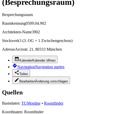
(Besprechungsraum)
Besprechungsraum
Raumkennung
0509.04.902
Architekten-Name
3902
Stockwerk
3 (3. OG + 1 Zwischengeschoss)
Adresse
Arcisstr. 21, 80333 München
Kalender
Kalender öffnen
Navigation
Navigation starten
Teilen
Bearbeiten
Änderung vorschlagen
Quellen
Basisdaten:
TUMonline
•
Roomfinder
Koordinaten:
Roomfinder