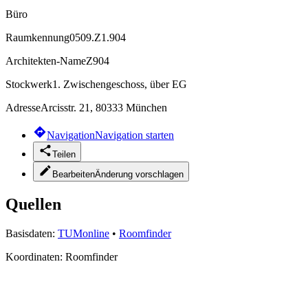
Büro
Raumkennung
0509.Z1.904
Architekten-Name
Z904
Stockwerk
1. Zwischengeschoss, über EG
Adresse
Arcisstr. 21, 80333 München
Navigation
Navigation starten
Teilen
Bearbeiten
Änderung vorschlagen
Quellen
Basisdaten:
TUMonline
•
Roomfinder
Koordinaten:
Roomfinder