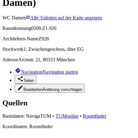
Damen)
WC Damen
Alle Toiletten auf der Karte anzeigen
Raumkennung
0509.Z1.926
Architekten-Name
Z926
Stockwerk
1. Zwischengeschoss, über EG
Adresse
Arcisstr. 21, 80333 München
Navigation
Navigation starten
Teilen
Bearbeiten
Änderung vorschlagen
Quellen
Basisdaten:
NavigaTUM
•
TUMonline
•
Roomfinder
Koordinaten:
Roomfinder