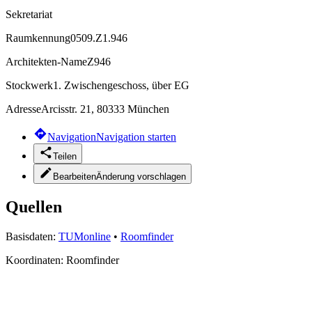
Sekretariat
Raumkennung
0509.Z1.946
Architekten-Name
Z946
Stockwerk
1. Zwischengeschoss, über EG
Adresse
Arcisstr. 21, 80333 München
Navigation
Navigation starten
Teilen
Bearbeiten
Änderung vorschlagen
Quellen
Basisdaten:
TUMonline
•
Roomfinder
Koordinaten:
Roomfinder