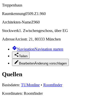
Treppenhaus
Raumkennung
0509.Z1.960
Architekten-Name
Z960
Stockwerk
1. Zwischengeschoss, über EG
Adresse
Arcisstr. 21, 80333 München
Navigation
Navigation starten
Teilen
Bearbeiten
Änderung vorschlagen
Quellen
Basisdaten:
TUMonline
•
Roomfinder
Koordinaten:
Roomfinder