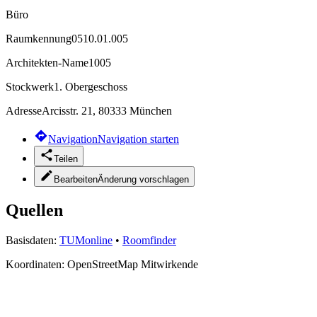
Büro
Raumkennung
0510.01.005
Architekten-Name
1005
Stockwerk
1. Obergeschoss
Adresse
Arcisstr. 21, 80333 München
Navigation
Navigation starten
Teilen
Bearbeiten
Änderung vorschlagen
Quellen
Basisdaten:
TUMonline
•
Roomfinder
Koordinaten:
OpenStreetMap Mitwirkende