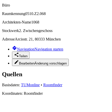
Büro
Raumkennung
0510.Z2.068
Architekten-Name
1068
Stockwerk
2. Zwischengeschoss
Adresse
Arcisstr. 21, 80333 München
Navigation
Navigation starten
Teilen
Bearbeiten
Änderung vorschlagen
Quellen
Basisdaten:
TUMonline
•
Roomfinder
Koordinaten:
Roomfinder