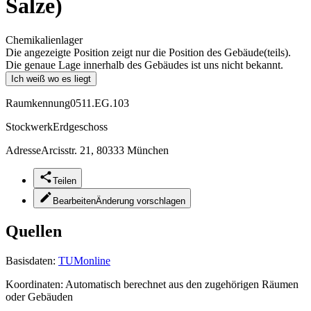
Salze)
Chemikalienlager
Die angezeigte Position zeigt nur die Position des Gebäude(teils).
Die genaue Lage innerhalb des Gebäudes ist uns nicht bekannt.
Ich weiß wo es liegt
Raumkennung
0511.EG.103
Stockwerk
Erdgeschoss
Adresse
Arcisstr. 21, 80333 München
Teilen
Bearbeiten
Änderung vorschlagen
Quellen
Basisdaten:
TUMonline
Koordinaten:
Automatisch berechnet aus den zugehörigen Räumen
oder Gebäuden