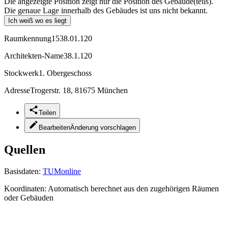
Die angezeigte Position zeigt nur die Position des Gebäude(teils).
Die genaue Lage innerhalb des Gebäudes ist uns nicht bekannt.
Ich weiß wo es liegt
Raumkennung
1538.01.120
Architekten-Name
38.1.120
Stockwerk
1. Obergeschoss
Adresse
Trogerstr. 18, 81675 München
Teilen
Bearbeiten
Änderung vorschlagen
Quellen
Basisdaten:
TUMonline
Koordinaten:
Automatisch berechnet aus den zugehörigen Räumen
oder Gebäuden