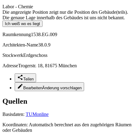
Labor - Chemie
Die angezeigte Position zeigt nur die Position des Gebäude(teils).
Die genaue Lage innerhalb des Gebäudes ist uns nicht bekannt.
Ich weiß wo es liegt
Raumkennung
1538.EG.009
Architekten-Name
38.0.9
Stockwerk
Erdgeschoss
Adresse
Trogerstr. 18, 81675 München
Teilen
Bearbeiten
Änderung vorschlagen
Quellen
Basisdaten:
TUMonline
Koordinaten:
Automatisch berechnet aus den zugehörigen Räumen
oder Gebäuden