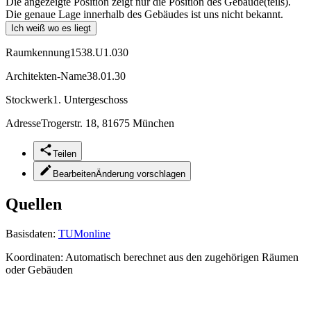
Die angezeigte Position zeigt nur die Position des Gebäude(teils).
Die genaue Lage innerhalb des Gebäudes ist uns nicht bekannt.
Ich weiß wo es liegt
Raumkennung
1538.U1.030
Architekten-Name
38.01.30
Stockwerk
1. Untergeschoss
Adresse
Trogerstr. 18, 81675 München
Teilen
Bearbeiten
Änderung vorschlagen
Quellen
Basisdaten:
TUMonline
Koordinaten:
Automatisch berechnet aus den zugehörigen Räumen
oder Gebäuden