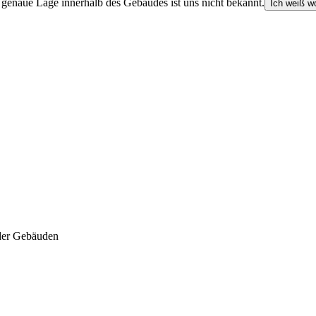
e genaue Lage innerhalb des Gebäudes ist uns nicht bekannt.
Ich weiß wo
der Gebäuden