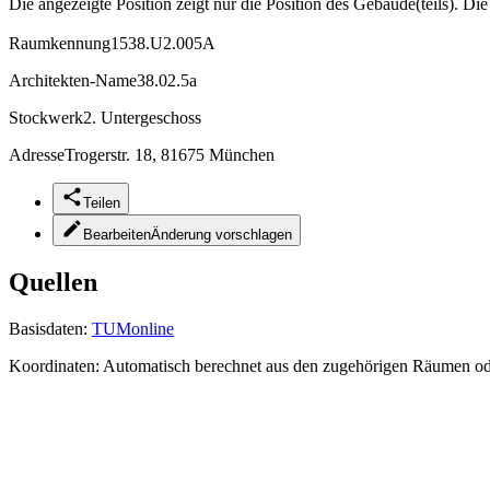
Die angezeigte Position zeigt nur die Position des Gebäude(teils). Di
Raumkennung
1538.U2.005A
Architekten-Name
38.02.5a
Stockwerk
2. Untergeschoss
Adresse
Trogerstr. 18, 81675 München
Teilen
Bearbeiten
Änderung vorschlagen
Quellen
Basisdaten:
TUMonline
Koordinaten:
Automatisch berechnet aus den zugehörigen Räumen o