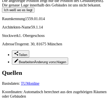
Die angezeigte Position zeigt nur die Position des Gebäude(teils).
Die genaue Lage innerhalb des Gebäudes ist uns nicht bekannt.
Ich weiß wo es liegt
Raumkennung
1559.01.014
Architekten-Name
59.1.14
Stockwerk
1. Obergeschoss
Adresse
Trogerstr. 30, 81675 München
Teilen
Bearbeiten
Änderung vorschlagen
Quellen
Basisdaten:
TUMonline
Koordinaten:
Automatisch berechnet aus den zugehörigen Räumen
oder Gebäuden