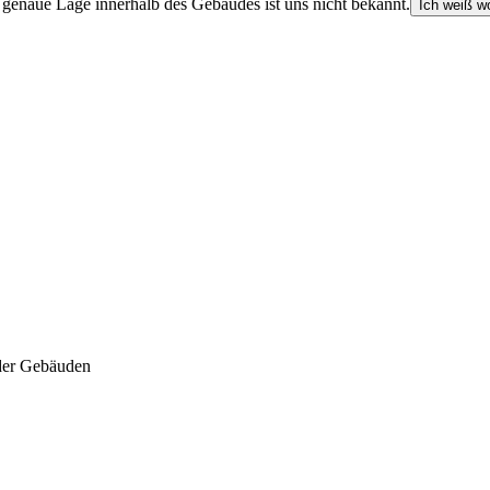
e genaue Lage innerhalb des Gebäudes ist uns nicht bekannt.
Ich weiß wo
der Gebäuden