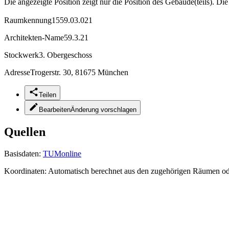
Die angezeigte Position zeigt nur die Position des Gebäude(teils). Di
Raumkennung
1559.03.021
Architekten-Name
59.3.21
Stockwerk
3. Obergeschoss
Adresse
Trogerstr. 30, 81675 München
Teilen
Bearbeiten
Änderung vorschlagen
Quellen
Basisdaten:
TUMonline
Koordinaten:
Automatisch berechnet aus den zugehörigen Räumen o