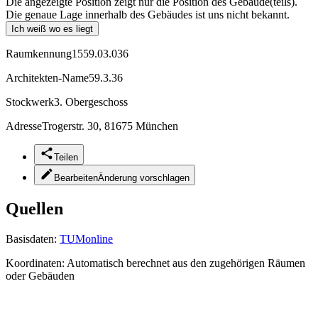
Die angezeigte Position zeigt nur die Position des Gebäude(teils).
Die genaue Lage innerhalb des Gebäudes ist uns nicht bekannt.
Ich weiß wo es liegt
Raumkennung
1559.03.036
Architekten-Name
59.3.36
Stockwerk
3. Obergeschoss
Adresse
Trogerstr. 30, 81675 München
Teilen
Bearbeiten
Änderung vorschlagen
Quellen
Basisdaten:
TUMonline
Koordinaten:
Automatisch berechnet aus den zugehörigen Räumen
oder Gebäuden