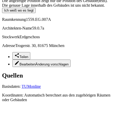
Die angezeigte Position zeigt nur die Position des Gebäude(teils).
Die genaue Lage innerhalb des Gebäudes ist uns nicht bekannt.
Ich weiß wo es liegt
Raumkennung
1559.EG.007A
Architekten-Name
59.0.7a
Stockwerk
Erdgeschoss
Adresse
Trogerstr. 30, 81675 München
Teilen
Bearbeiten
Änderung vorschlagen
Quellen
Basisdaten:
TUMonline
Koordinaten:
Automatisch berechnet aus den zugehörigen Räumen
oder Gebäuden