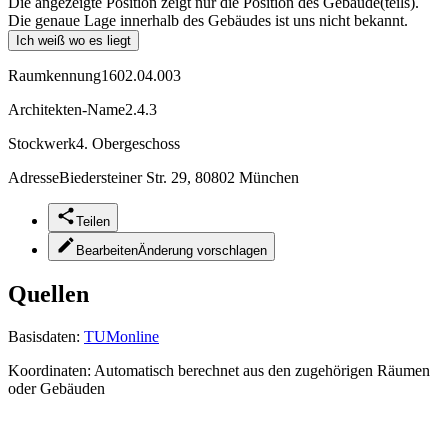
Die angezeigte Position zeigt nur die Position des Gebäude(teils).
Die genaue Lage innerhalb des Gebäudes ist uns nicht bekannt.
Ich weiß wo es liegt
Raumkennung
1602.04.003
Architekten-Name
2.4.3
Stockwerk
4. Obergeschoss
Adresse
Biedersteiner Str. 29, 80802 München
Teilen
Bearbeiten
Änderung vorschlagen
Quellen
Basisdaten:
TUMonline
Koordinaten:
Automatisch berechnet aus den zugehörigen Räumen
oder Gebäuden