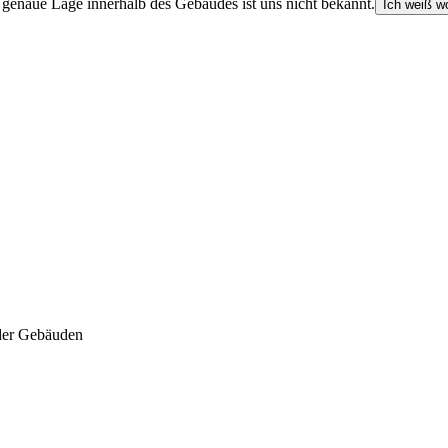
e genaue Lage innerhalb des Gebäudes ist uns nicht bekannt.
Ich weiß wo
der Gebäuden