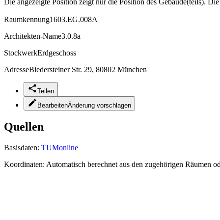
Die angezeigte Position zeigt nur die Position des Gebäude(teils). Di
Raumkennung
1603.EG.008A
Architekten-Name
3.0.8a
Stockwerk
Erdgeschoss
Adresse
Biedersteiner Str. 29, 80802 München
Teilen
Bearbeiten
Änderung vorschlagen
Quellen
Basisdaten:
TUMonline
Koordinaten:
Automatisch berechnet aus den zugehörigen Räumen o