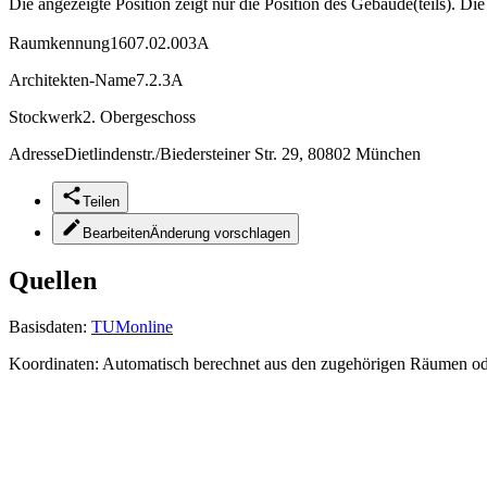
Die angezeigte Position zeigt nur die Position des Gebäude(teils). Di
Raumkennung
1607.02.003A
Architekten-Name
7.2.3A
Stockwerk
2. Obergeschoss
Adresse
Dietlindenstr./Biedersteiner Str. 29, 80802 München
Teilen
Bearbeiten
Änderung vorschlagen
Quellen
Basisdaten:
TUMonline
Koordinaten:
Automatisch berechnet aus den zugehörigen Räumen o