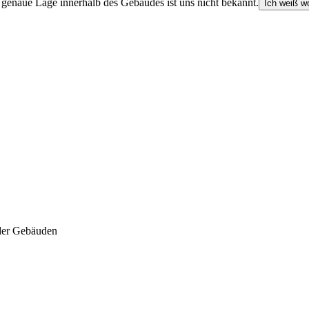
e genaue Lage innerhalb des Gebäudes ist uns nicht bekannt.
Ich weiß wo
der Gebäuden