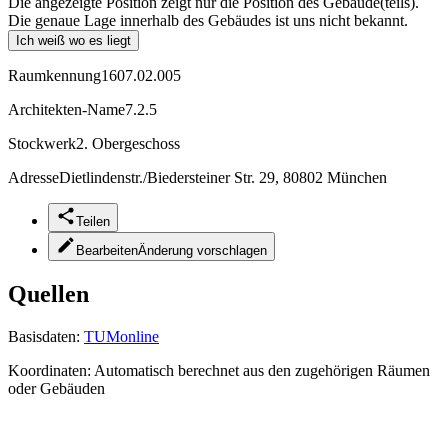
Die angezeigte Position zeigt nur die Position des Gebäude(teils).
Die genaue Lage innerhalb des Gebäudes ist uns nicht bekannt.
Ich weiß wo es liegt
Raumkennung
1607.02.005
Architekten-Name
7.2.5
Stockwerk
2. Obergeschoss
Adresse
Dietlindenstr./Biedersteiner Str. 29, 80802 München
Teilen
Bearbeiten
Änderung vorschlagen
Quellen
Basisdaten:
TUMonline
Koordinaten:
Automatisch berechnet aus den zugehörigen Räumen
oder Gebäuden