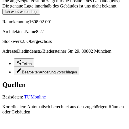
Die angezeigte Position zeigt nur die Position des Gebäude(teils).
Die genaue Lage innerhalb des Gebäudes ist uns nicht bekannt.
Ich weiß wo es liegt
Raumkennung
1608.02.001
Architekten-Name
8.2.1
Stockwerk
2. Obergeschoss
Adresse
Dietlindenstr./Biedersteiner Str. 29, 80802 München
Teilen
Bearbeiten
Änderung vorschlagen
Quellen
Basisdaten:
TUMonline
Koordinaten:
Automatisch berechnet aus den zugehörigen Räumen
oder Gebäuden