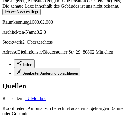
Die angezeigte Position zeigt nur die Position des Gebäude(teils).
Die genaue Lage innerhalb des Gebäudes ist uns nicht bekannt.
Ich weiß wo es liegt
Raumkennung
1608.02.008
Architekten-Name
8.2.8
Stockwerk
2. Obergeschoss
Adresse
Dietlindenstr./Biedersteiner Str. 29, 80802 München
Teilen
Bearbeiten
Änderung vorschlagen
Quellen
Basisdaten:
TUMonline
Koordinaten:
Automatisch berechnet aus den zugehörigen Räumen
oder Gebäuden