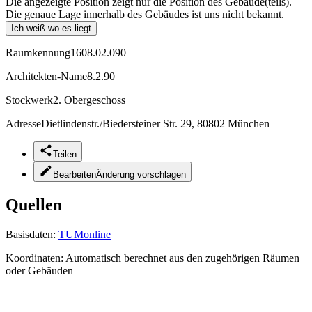
Die angezeigte Position zeigt nur die Position des Gebäude(teils).
Die genaue Lage innerhalb des Gebäudes ist uns nicht bekannt.
Ich weiß wo es liegt
Raumkennung
1608.02.090
Architekten-Name
8.2.90
Stockwerk
2. Obergeschoss
Adresse
Dietlindenstr./Biedersteiner Str. 29, 80802 München
Teilen
Bearbeiten
Änderung vorschlagen
Quellen
Basisdaten:
TUMonline
Koordinaten:
Automatisch berechnet aus den zugehörigen Räumen
oder Gebäuden