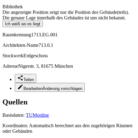
Bibliothek
Die angezeigte Position zeigt nur die Position des Gebäude(teils).
Die genaue Lage innerhalb des Gebäudes ist uns nicht bekannt.
Ich weiß wo es liegt
Raumkennung
1713.EG.001
Architekten-Name
713.0.1
Stockwerk
Erdgeschoss
Adresse
Nigerstr. 3, 81675 München
Teilen
Bearbeiten
Änderung vorschlagen
Quellen
Basisdaten:
TUMonline
Koordinaten:
Automatisch berechnet aus den zugehörigen Räumen
oder Gebäuden