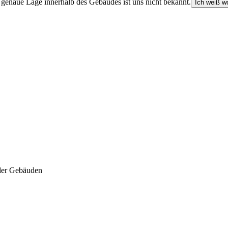
e genaue Lage innerhalb des Gebäudes ist uns nicht bekannt.
Ich weiß wo
der Gebäuden