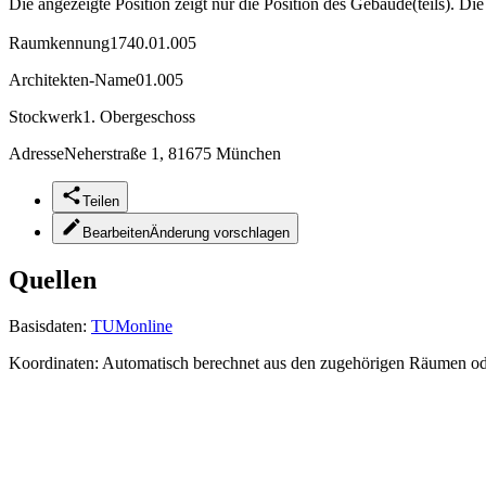
Die angezeigte Position zeigt nur die Position des Gebäude(teils). Di
Raumkennung
1740.01.005
Architekten-Name
01.005
Stockwerk
1. Obergeschoss
Adresse
Neherstraße 1, 81675 München
Teilen
Bearbeiten
Änderung vorschlagen
Quellen
Basisdaten:
TUMonline
Koordinaten:
Automatisch berechnet aus den zugehörigen Räumen o