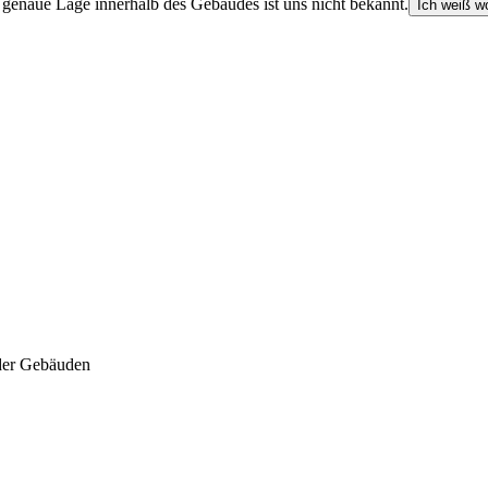
e genaue Lage innerhalb des Gebäudes ist uns nicht bekannt.
Ich weiß wo
der Gebäuden