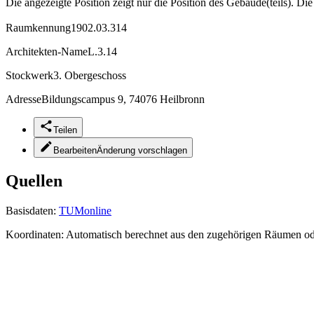
Die angezeigte Position zeigt nur die Position des Gebäude(teils). Di
Raumkennung
1902.03.314
Architekten-Name
L.3.14
Stockwerk
3. Obergeschoss
Adresse
Bildungscampus 9, 74076 Heilbronn
Teilen
Bearbeiten
Änderung vorschlagen
Quellen
Basisdaten:
TUMonline
Koordinaten:
Automatisch berechnet aus den zugehörigen Räumen o