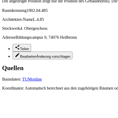
Die angezeigte Position zeigt nur die Position des Gebäude(teils). Di
Raumkennung
1902.04.485
Architekten-Name
L.4.85
Stockwerk
4. Obergeschoss
Adresse
Bildungscampus 9, 74076 Heilbronn
Teilen
Bearbeiten
Änderung vorschlagen
Quellen
Basisdaten:
TUMonline
Koordinaten:
Automatisch berechnet aus den zugehörigen Räumen o