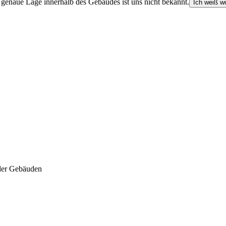
e genaue Lage innerhalb des Gebäudes ist uns nicht bekannt.
Ich weiß wo
der Gebäuden