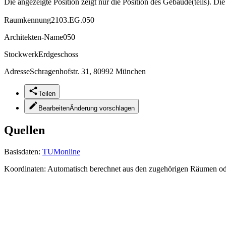
Die angezeigte Position zeigt nur die Position des Gebäude(teils). Di
Raumkennung
2103.EG.050
Architekten-Name
050
Stockwerk
Erdgeschoss
Adresse
Schragenhofstr. 31, 80992 München
Teilen
Bearbeiten
Änderung vorschlagen
Quellen
Basisdaten:
TUMonline
Koordinaten:
Automatisch berechnet aus den zugehörigen Räumen o