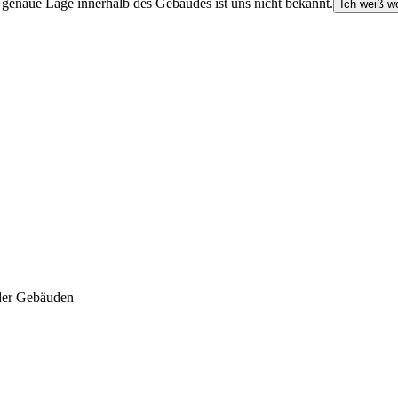
e genaue Lage innerhalb des Gebäudes ist uns nicht bekannt.
Ich weiß wo
der Gebäuden