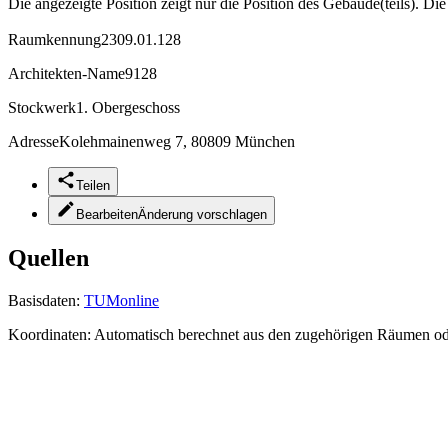
Die angezeigte Position zeigt nur die Position des Gebäude(teils). Di
Raumkennung
2309.01.128
Architekten-Name
9128
Stockwerk
1. Obergeschoss
Adresse
Kolehmainenweg 7, 80809 München
Teilen
Bearbeiten
Änderung vorschlagen
Quellen
Basisdaten:
TUMonline
Koordinaten:
Automatisch berechnet aus den zugehörigen Räumen o