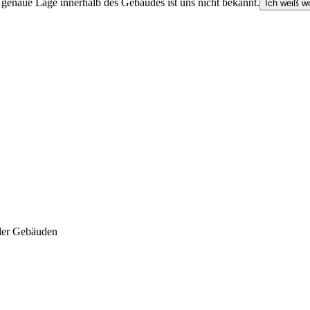
e genaue Lage innerhalb des Gebäudes ist uns nicht bekannt.
Ich weiß wo
der Gebäuden