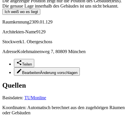
Die angezeigte Position zeigt nur die Position des Gebäude(teils).
Die genaue Lage innerhalb des Gebäudes ist uns nicht bekannt.
Ich weiß wo es liegt
Raumkennung
2309.01.129
Architekten-Name
9129
Stockwerk
1. Obergeschoss
Adresse
Kolehmainenweg 7, 80809 München
Teilen
Bearbeiten
Änderung vorschlagen
Quellen
Basisdaten:
TUMonline
Koordinaten:
Automatisch berechnet aus den zugehörigen Räumen
oder Gebäuden