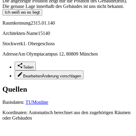
Die angezeigte Position zeigt nur die Position des Gebäude(teils).
Die genaue Lage innerhalb des Gebäudes ist uns nicht bekannt.
Ich weiß wo es liegt
Raumkennung
2315.01.140
Architekten-Name
15140
Stockwerk
1. Obergeschoss
Adresse
Am Olympiacampus 12, 80809 München
Teilen
Bearbeiten
Änderung vorschlagen
Quellen
Basisdaten:
TUMonline
Koordinaten:
Automatisch berechnet aus den zugehörigen Räumen
oder Gebäuden