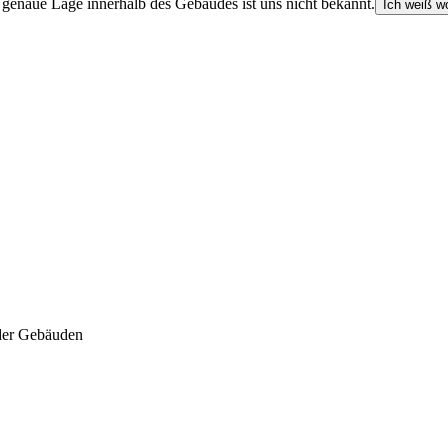
e genaue Lage innerhalb des Gebäudes ist uns nicht bekannt.
Ich weiß wo
der Gebäuden