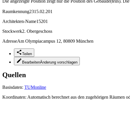
Die angezeigte Position zeigt nur die Position des Gebäude(teils). Di
Raumkennung
2315.02.201
Architekten-Name
15201
Stockwerk
2. Obergeschoss
Adresse
Am Olympiacampus 12, 80809 München
Teilen
Bearbeiten
Änderung vorschlagen
Quellen
Basisdaten:
TUMonline
Koordinaten:
Automatisch berechnet aus den zugehörigen Räumen o