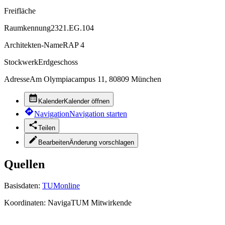
Freifläche
Raumkennung
2321.EG.104
Architekten-Name
RAP 4
Stockwerk
Erdgeschoss
Adresse
Am Olympiacampus 11, 80809 München
Kalender
Kalender öffnen
Navigation
Navigation starten
Teilen
Bearbeiten
Änderung vorschlagen
Quellen
Basisdaten:
TUMonline
Koordinaten:
NavigaTUM Mitwirkende