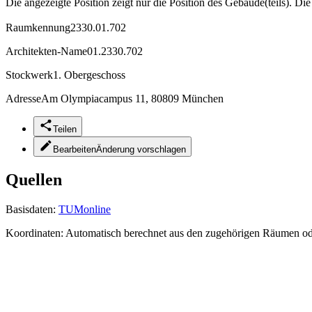
Die angezeigte Position zeigt nur die Position des Gebäude(teils). Di
Raumkennung
2330.01.702
Architekten-Name
01.2330.702
Stockwerk
1. Obergeschoss
Adresse
Am Olympiacampus 11, 80809 München
Teilen
Bearbeiten
Änderung vorschlagen
Quellen
Basisdaten:
TUMonline
Koordinaten:
Automatisch berechnet aus den zugehörigen Räumen o