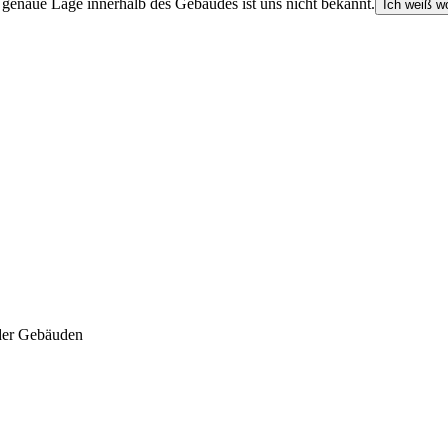
e genaue Lage innerhalb des Gebäudes ist uns nicht bekannt.
Ich weiß wo
der Gebäuden