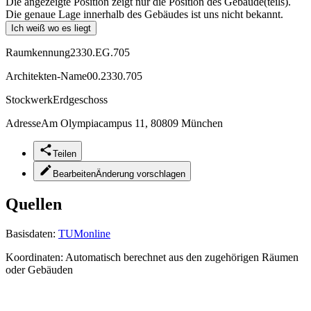
Die angezeigte Position zeigt nur die Position des Gebäude(teils).
Die genaue Lage innerhalb des Gebäudes ist uns nicht bekannt.
Ich weiß wo es liegt
Raumkennung
2330.EG.705
Architekten-Name
00.2330.705
Stockwerk
Erdgeschoss
Adresse
Am Olympiacampus 11, 80809 München
Teilen
Bearbeiten
Änderung vorschlagen
Quellen
Basisdaten:
TUMonline
Koordinaten:
Automatisch berechnet aus den zugehörigen Räumen
oder Gebäuden