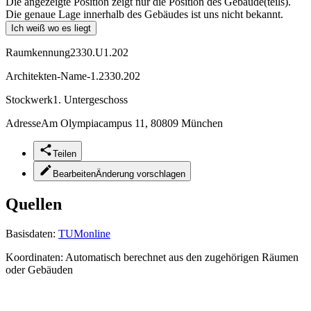
Die angezeigte Position zeigt nur die Position des Gebäude(teils).
Die genaue Lage innerhalb des Gebäudes ist uns nicht bekannt.
Ich weiß wo es liegt
Raumkennung
2330.U1.202
Architekten-Name
-1.2330.202
Stockwerk
1. Untergeschoss
Adresse
Am Olympiacampus 11, 80809 München
Teilen
Bearbeiten
Änderung vorschlagen
Quellen
Basisdaten:
TUMonline
Koordinaten:
Automatisch berechnet aus den zugehörigen Räumen
oder Gebäuden