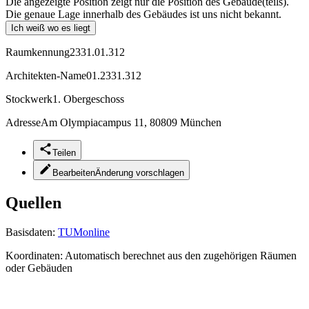
Die angezeigte Position zeigt nur die Position des Gebäude(teils).
Die genaue Lage innerhalb des Gebäudes ist uns nicht bekannt.
Ich weiß wo es liegt
Raumkennung
2331.01.312
Architekten-Name
01.2331.312
Stockwerk
1. Obergeschoss
Adresse
Am Olympiacampus 11, 80809 München
Teilen
Bearbeiten
Änderung vorschlagen
Quellen
Basisdaten:
TUMonline
Koordinaten:
Automatisch berechnet aus den zugehörigen Räumen
oder Gebäuden