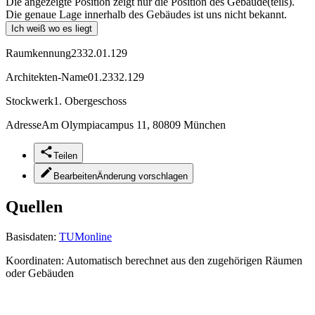
Die angezeigte Position zeigt nur die Position des Gebäude(teils).
Die genaue Lage innerhalb des Gebäudes ist uns nicht bekannt.
Ich weiß wo es liegt
Raumkennung
2332.01.129
Architekten-Name
01.2332.129
Stockwerk
1. Obergeschoss
Adresse
Am Olympiacampus 11, 80809 München
Teilen
Bearbeiten
Änderung vorschlagen
Quellen
Basisdaten:
TUMonline
Koordinaten:
Automatisch berechnet aus den zugehörigen Räumen
oder Gebäuden