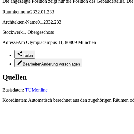
Die angezeigte Position zeigt nur die Position des Gebäude(teils). Di
Raumkennung
2332.01.233
Architekten-Name
01.2332.233
Stockwerk
1. Obergeschoss
Adresse
Am Olympiacampus 11, 80809 München
Teilen
Bearbeiten
Änderung vorschlagen
Quellen
Basisdaten:
TUMonline
Koordinaten:
Automatisch berechnet aus den zugehörigen Räumen o