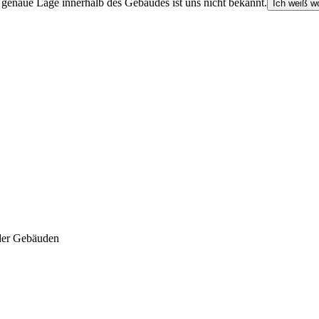
e genaue Lage innerhalb des Gebäudes ist uns nicht bekannt.
Ich weiß wo
der Gebäuden