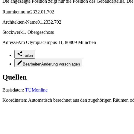
Die angezeigte Position zeigt nur die Position des Gebäude(teils). Di
Raumkennung
2332.01.702
Architekten-Name
01.2332.702
Stockwerk
1. Obergeschoss
Adresse
Am Olympiacampus 11, 80809 München
Teilen
Bearbeiten
Änderung vorschlagen
Quellen
Basisdaten:
TUMonline
Koordinaten:
Automatisch berechnet aus den zugehörigen Räumen o