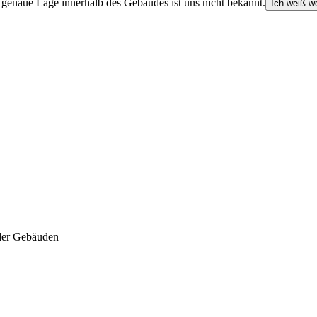
e genaue Lage innerhalb des Gebäudes ist uns nicht bekannt.
Ich weiß wo
der Gebäuden