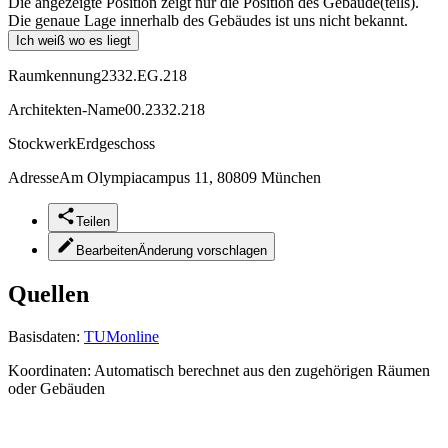
Die angezeigte Position zeigt nur die Position des Gebäude(teils).
Die genaue Lage innerhalb des Gebäudes ist uns nicht bekannt.
Ich weiß wo es liegt
Raumkennung
2332.EG.218
Architekten-Name
00.2332.218
Stockwerk
Erdgeschoss
Adresse
Am Olympiacampus 11, 80809 München
Teilen
Bearbeiten
Änderung vorschlagen
Quellen
Basisdaten:
TUMonline
Koordinaten:
Automatisch berechnet aus den zugehörigen Räumen
oder Gebäuden