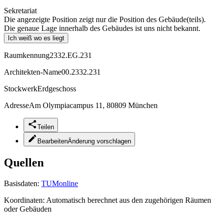
Sekretariat
Die angezeigte Position zeigt nur die Position des Gebäude(teils).
Die genaue Lage innerhalb des Gebäudes ist uns nicht bekannt.
Ich weiß wo es liegt
Raumkennung
2332.EG.231
Architekten-Name
00.2332.231
Stockwerk
Erdgeschoss
Adresse
Am Olympiacampus 11, 80809 München
Teilen
Bearbeiten
Änderung vorschlagen
Quellen
Basisdaten:
TUMonline
Koordinaten:
Automatisch berechnet aus den zugehörigen Räumen
oder Gebäuden