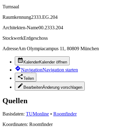
Turnsaal
Raumkennung
2333.EG.204
Architekten-Name
00.2333.204
Stockwerk
Erdgeschoss
Adresse
Am Olympiacampus 11, 80809 München
Kalender
Kalender öffnen
Navigation
Navigation starten
Teilen
Bearbeiten
Änderung vorschlagen
Quellen
Basisdaten:
TUMonline
•
Roomfinder
Koordinaten:
Roomfinder