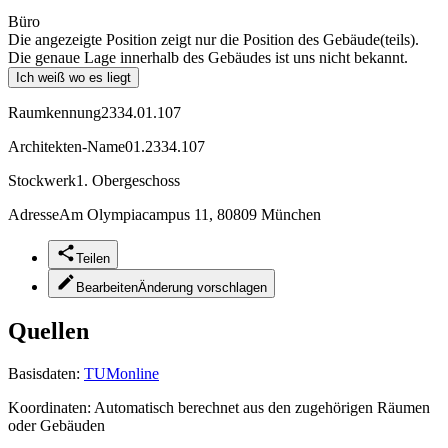
Büro
Die angezeigte Position zeigt nur die Position des Gebäude(teils).
Die genaue Lage innerhalb des Gebäudes ist uns nicht bekannt.
Ich weiß wo es liegt
Raumkennung
2334.01.107
Architekten-Name
01.2334.107
Stockwerk
1. Obergeschoss
Adresse
Am Olympiacampus 11, 80809 München
Teilen
Bearbeiten
Änderung vorschlagen
Quellen
Basisdaten:
TUMonline
Koordinaten:
Automatisch berechnet aus den zugehörigen Räumen
oder Gebäuden