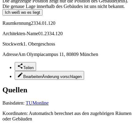
Die angezeigte Position zeigt nur die Position des Gebäude(teils).
Die genaue Lage innerhalb des Gebäudes ist uns nicht bekannt.
Ich weiß wo es liegt
Raumkennung
2334.01.120
Architekten-Name
01.2334.120
Stockwerk
1. Obergeschoss
Adresse
Am Olympiacampus 11, 80809 München
Teilen
Bearbeiten
Änderung vorschlagen
Quellen
Basisdaten:
TUMonline
Koordinaten:
Automatisch berechnet aus den zugehörigen Räumen
oder Gebäuden