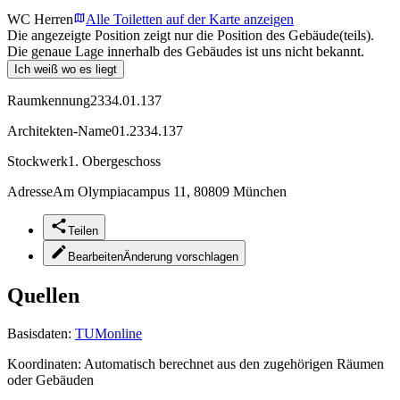
WC Herren
Alle Toiletten auf der Karte anzeigen
Die angezeigte Position zeigt nur die Position des Gebäude(teils).
Die genaue Lage innerhalb des Gebäudes ist uns nicht bekannt.
Ich weiß wo es liegt
Raumkennung
2334.01.137
Architekten-Name
01.2334.137
Stockwerk
1. Obergeschoss
Adresse
Am Olympiacampus 11, 80809 München
Teilen
Bearbeiten
Änderung vorschlagen
Quellen
Basisdaten:
TUMonline
Koordinaten:
Automatisch berechnet aus den zugehörigen Räumen
oder Gebäuden