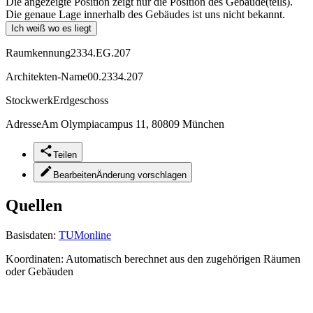
Die angezeigte Position zeigt nur die Position des Gebäude(teils).
Die genaue Lage innerhalb des Gebäudes ist uns nicht bekannt.
Ich weiß wo es liegt
Raumkennung
2334.EG.207
Architekten-Name
00.2334.207
Stockwerk
Erdgeschoss
Adresse
Am Olympiacampus 11, 80809 München
Teilen
Bearbeiten
Änderung vorschlagen
Quellen
Basisdaten:
TUMonline
Koordinaten:
Automatisch berechnet aus den zugehörigen Räumen
oder Gebäuden